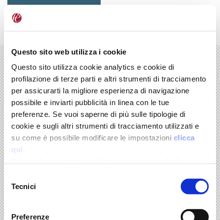
Skip
to
ENGLISH
ITALIANO
content.
|
Skip
to
Questo sito web utilizza i cookie
navigation
Questo sito utilizza cookie analytics e cookie di
profilazione di terze parti e altri strumenti di tracciamento
per assicurarti la migliore esperienza di navigazione
possibile e inviarti pubblicità in linea con le tue
Search results
preferenze. Se vuoi saperne di più sulle tipologie di
cookie e sugli altri strumenti di tracciamento utilizzati e
su come è possibile modificare le impostazioni
clicca
0
items matching your search terms.
qui
.
Sort by
relevance
·
date (newest first)
·
alphabetically
Se desideri accettare l'utilizzo dei cookies e degli
strumenti di tracciamento da parte di questo sito clicca
Selezione
No results were found.
su "Accetta Tutti" o “Accetta selezionati” altrimenti clicca
Tecnici
del
su "Rifiuta" per rifiutarne l’utilizzo e mantenere le
consenso
impostazioni di default.
Preferenze