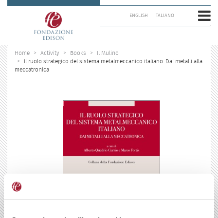
Skip
to
ENGLISH
ITALIANO
content.
|
Skip
to
Home
Activity
Books
Il Mulino
navigation
Il ruolo strategico del sistema metalmeccanico italiano. Dai metalli alla
meccatronica