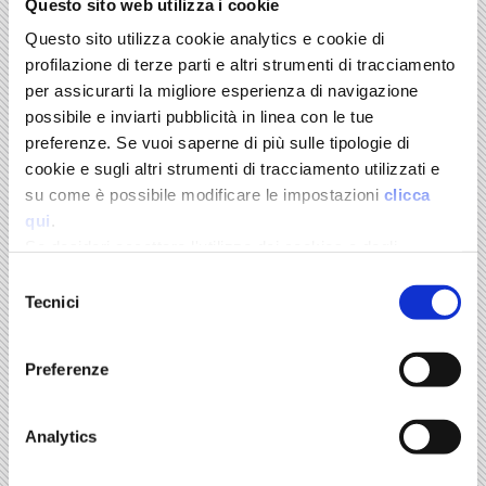
Questo sito web utilizza i cookie
Questo sito utilizza cookie analytics e cookie di
profilazione di terze parti e altri strumenti di tracciamento
per assicurarti la migliore esperienza di navigazione
possibile e inviarti pubblicità in linea con le tue
BUY
preferenze. Se vuoi saperne di più sulle tipologie di
Order your copy
cookie e sugli altri strumenti di tracciamento utilizzati e
Online store
su come è possibile modificare le impostazioni
clicca
qui
.
Se desideri accettare l'utilizzo dei cookies e degli
Il Mulino
strumenti di tracciamento da parte di questo sito clicca
Selezione
su "Accetta Tutti" o “Accetta selezionati” altrimenti clicca
Tecnici
del
Volume 25
su "Rifiuta" per rifiutarne l’utilizzo e mantenere le
consenso
impostazioni di default.
Preferenze
Il ruolo strategico del sistema metalmeccanico
italiano. Dai metalli alla meccatronica
Edited by Alberto Quadrio Curzio and Marco Fortis
Il Mulino
Analytics
-
November 2015