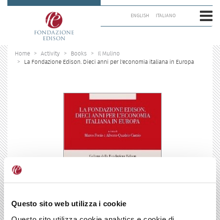
Skip
to
ENGLISH
ITALIANO
content.
|
Skip
to
Home
Activity
Books
Il Mulino
navigation
La Fondazione Edison. Dieci anni per l'economia italiana in Europa
Questo sito web utilizza i cookie
Questo sito utilizza cookie analytics e cookie di