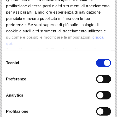
profilazione di terze parti e altri strumenti di tracciamento
per assicurarti la migliore esperienza di navigazione
possibile e inviarti pubblicità in linea con le tue
preferenze. Se vuoi saperne di più sulle tipologie di
BUY
cookie e sugli altri strumenti di tracciamento utilizzati e
Order your copy
su come è possibile modificare le impostazioni
clicca
Online store
qui
.
Se desideri accettare l'utilizzo dei cookies e degli
strumenti di tracciamento da parte di questo sito clicca
Il Mulino
Selezione
su "Accetta Tutti" o “Accetta selezionati” altrimenti clicca
Tecnici
del
su "Rifiuta" per rifiutarne l’utilizzo e mantenere le
consenso
Volume 17
impostazioni di default.
Preferenze
La Fondazione Edison. Dieci anni per l'economia
italiana in Europa
Edited by Marco Fortis and Alberto Quadrio Curzio
Analytics
Il Mulino
-
October 2010
Profilazione