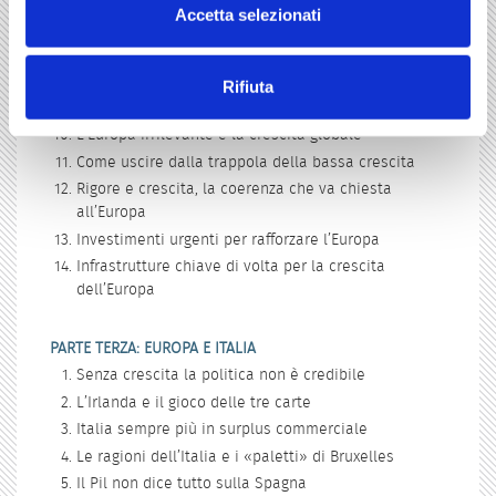
Accetta selezionati
Infrastrutture la risposta per il rilancio globale
Se il G20 cinese non è stato solo utopia
L’Europa del «fare» può rilanciare l’Europa
Rifiuta
Investimenti e flessibilità, una strada obbligata
L’Europa irrilevante e la crescita globale
Come uscire dalla trappola della bassa crescita
Rigore e crescita, la coerenza che va chiesta
all’Europa
Investimenti urgenti per rafforzare l’Europa
Infrastrutture chiave di volta per la crescita
dell’Europa
PARTE TERZA: EUROPA E ITALIA
Senza crescita la politica non è credibile
L’Irlanda e il gioco delle tre carte
Italia sempre più in surplus commerciale
Le ragioni dell’Italia e i «paletti» di Bruxelles
Il Pil non dice tutto sulla Spagna