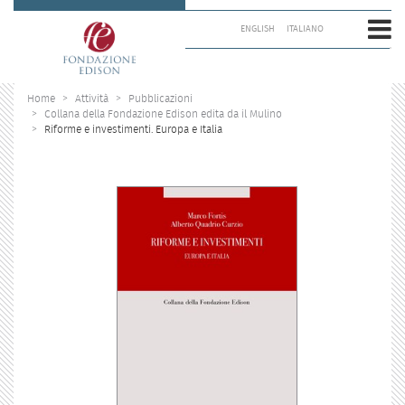
Salta
ai
ENGLISH
ITALIANO
contenuti.
|
Salta
alla
Home
Attività
Pubblicazioni
navigazione
Collana della Fondazione Edison edita da il Mulino
Riforme e investimenti. Europa e Italia