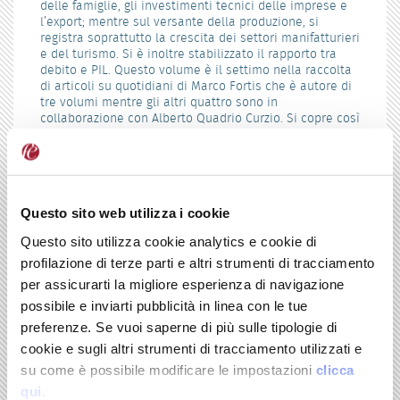
delle famiglie, gli investimenti tecnici delle imprese e
l’export; mentre sul versante della produzione, si
registra soprattutto la crescita dei settori manifatturieri
e del turismo. Si è inoltre stabilizzato il rapporto tra
debito e PIL. Questo volume è il settimo nella raccolta
di articoli su quotidiani di Marco Fortis che è autore di
tre volumi mentre gli altri quattro sono in
collaborazione con Alberto Quadrio Curzio. Si copre così
un arco temporale dal 2009 al 2017 con continuità e
coerenza.
SOMMARIO
Introduzione, Europa e Italia: realtà, limiti e
Questo sito web utilizza i cookie
potenzialità,
di Marco Fortis e Alberto Quadrio Curzio
Questo sito utilizza cookie analytics e cookie di
PARTE PRIMA: EUROPA A GEOMETRIA VARIABILE
profilazione di terze parti e altri strumenti di tracciamento
Le quattro politiche per il riscatto dell’Europa
per assicurarti la migliore esperienza di navigazione
Se decide lo 0,12% dei cittadini europei
possibile e inviarti pubblicità in linea con le tue
La solidarietà «innovativa» salva l’Europa dei
preferenze. Se vuoi saperne di più sulle tipologie di
decimali
cookie e sugli altri strumenti di tracciamento utilizzati e
L’Europa deve uscire dalla routine di Bruxelles
su come è possibile modificare le impostazioni
clicca
Il futuro dell'Europa nelle mani di Angela
qui
.