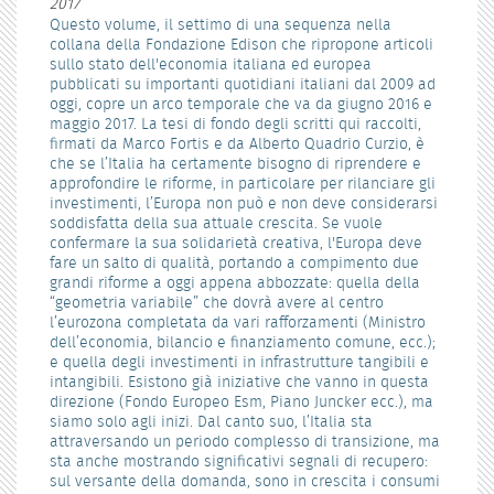
2017
Questo volume, il settimo di una sequenza nella
collana della Fondazione Edison che ripropone articoli
sullo stato dell'economia italiana ed europea
pubblicati su importanti quotidiani italiani dal 2009 ad
oggi, copre un arco temporale che va da giugno 2016 e
maggio 2017. La tesi di fondo degli scritti qui raccolti,
firmati da Marco Fortis e da Alberto Quadrio Curzio, è
che se l’Italia ha certamente bisogno di riprendere e
approfondire le riforme, in particolare per rilanciare gli
investimenti, l’Europa non può e non deve considerarsi
soddisfatta della sua attuale crescita. Se vuole
confermare la sua solidarietà creativa, l'Europa deve
fare un salto di qualità, portando a compimento due
grandi riforme a oggi appena abbozzate: quella della
“geometria variabile” che dovrà avere al centro
l’eurozona completata da vari rafforzamenti (Ministro
dell’economia, bilancio e finanziamento comune, ecc.);
e quella degli investimenti in infrastrutture tangibili e
intangibili. Esistono già iniziative che vanno in questa
direzione (Fondo Europeo Esm, Piano Juncker ecc.), ma
siamo solo agli inizi. Dal canto suo, l’Italia sta
attraversando un periodo complesso di transizione, ma
sta anche mostrando significativi segnali di recupero:
sul versante della domanda, sono in crescita i consumi