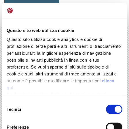
Salta
ai
ENGLISH
ITALIANO
contenuti.
|
Salta
alla
Questo sito web utilizza i cookie
Home
Attività
Pubblicazioni
Volumi Springer
navigazione
Volumi Springer
Questo sito utilizza cookie analytics e cookie di
profilazione di terze parti e altri strumenti di tracciamento
per assicurarti la migliore esperienza di navigazione
possibile e inviarti pubblicità in linea con le tue
preferenze. Se vuoi saperne di più sulle tipologie di
cookie e sugli altri strumenti di tracciamento utilizzati e
su come è possibile modificare le impostazioni
clicca
qui
.
Se desideri accettare l'utilizzo dei cookies e degli
The Pillars of the Italian Economy. Manufacturing,
Food & Wine, Tourism
strumenti di tracciamento da parte di questo sito clicca
Selezione
a cura di Marco Fortis
su "Accetta Tutti" o “Accetta selezionati” altrimenti clicca
Tecnici
del
Springer - 2016
Leggi tutto
su "Rifiuta" per rifiutarne l’utilizzo e mantenere le
consenso
impostazioni di default.
Preferenze