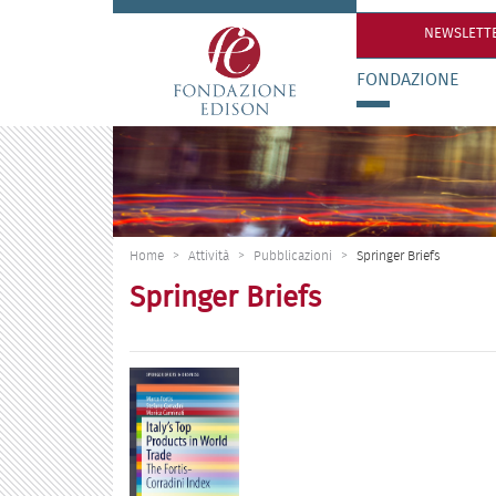
Salta
ai
NEWSLETT
contenuti.
|
FONDAZIONE
Salta
alla
navigazione
Home
Attività
Pubblicazioni
Springer Briefs
Springer Briefs