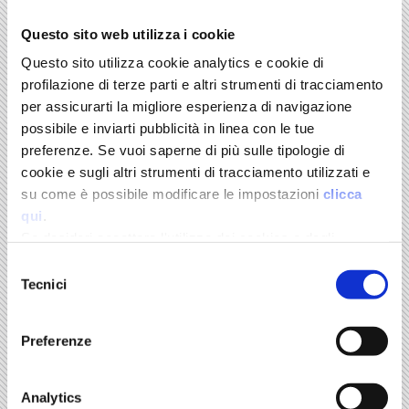
proporre strategie di sviluppo per i Distretti produttivi e le
PMI e ancora la raccolta degli interventi dei Relatori in
Questo sito web utilizza i cookie
occasione dei suoi convegni vengono pubblicati con
modalità diverse: la Collana, i Quaderni di approfondimento,
Questo sito utilizza cookie analytics e cookie di
il periodico Fondazione Edison Notizie e gli articoli
profilazione di terze parti e altri strumenti di tracciamento
pubblicati regolarmente su importanti quotidiani e
per assicurarti la migliore esperienza di navigazione
settimanali. Gli ulteriori studi sono segnalati in un'apposita
sezione (Altri Libri).
possibile e inviarti pubblicità in linea con le tue
preferenze. Se vuoi saperne di più sulle tipologie di
cookie e sugli altri strumenti di tracciamento utilizzati e
COLLANA DELLA FONDAZIONE EDISON EDITA DA IL
MULINO
su come è possibile modificare le impostazioni
clicca
qui
.
Se desideri accettare l'utilizzo dei cookies e degli
strumenti di tracciamento da parte di questo sito clicca
VOLUMI SPRINGER
Selezione
su "Accetta Tutti" o “Accetta selezionati” altrimenti clicca
Tecnici
del
su "Rifiuta" per rifiutarne l’utilizzo e mantenere le
consenso
impostazioni di default.
Preferenze
SPRINGER BRIEFS
Analytics