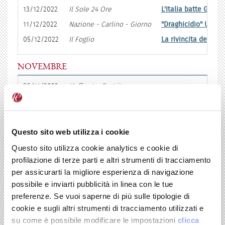
13/12/2022
Il Sole 24 Ore
L'Italia batte Germa
11/12/2022
Nazione - Carlino - Giorno
"Draghicidio" Un int
05/12/2022
Il Foglio
La rivincita del mod
NOVEMBRE
28/11/2022
HuffingtonPost.it
La 
23/11/2022
Nazione - Carlino - Giorno
Poc
08/11/2022
Il Sole 24 Ore
La 
01/11/2022
La Nazione - Il Resto del Carlino - Il Giorno
La 
Questo sito web utilizza i cookie
Questo sito utilizza cookie analytics e cookie di
OTTOBRE
profilazione di terze parti e altri strumenti di tracciamento
per assicurarti la migliore esperienza di navigazione
31/10/2022
HuffingtonPost
È la
possibile e inviarti pubblicità in linea con le tue
12/10/2022
La Nazione - Il Resto del Carlino - Il Giorno
I no
preferenze. Se vuoi saperne di più sulle tipologie di
12/10/2022
Il Sole 24 Ore
Il 
cookie e sugli altri strumenti di tracciamento utilizzati e
su come è possibile modificare le impostazioni
clicca