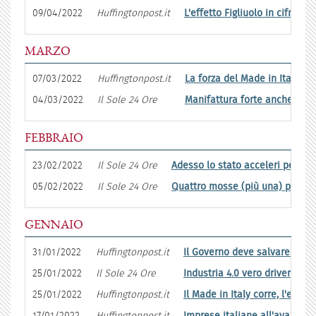
09/04/2022
Huffingtonpost.it
L'effetto Figliuolo in cifre.
MARZO
07/03/2022
Huffingtonpost.it
La forza del Made in Italy ne
04/03/2022
Il Sole 24 Ore
Manifattura forte anche oltre 
FEBBRAIO
23/02/2022
Il Sole 24 Ore
Adesso lo stato acceleri per il f
05/02/2022
Il Sole 24 Ore
Quattro mosse (più una) per dar
GENNAIO
31/01/2022
Huffingtonpost.it
Il Governo deve salvare la rip
25/01/2022
Il Sole 24 Ore
Industria 4.0 vero driver per 
25/01/2022
Huffingtonpost.it
Il Made in Italy corre, l'expor
17/01/2022
Huffingtonpost.it
Imprese italiane all'avanguard