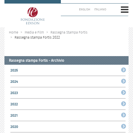
Salta
ai
ENGLISH
ITALIANO
contenuti.
|
Salta
alla
Home
Media e Film
Rassegna Stampa Fortis
navigazione
Rassegna stampa Fortis 2022
Rassegna stampa Fortis - Archivio
2025
2024
2023
2022
2021
2020